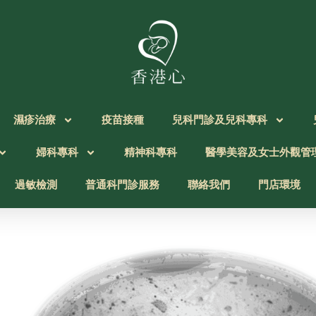
濕疹治療
疫苗接種
兒科門診及兒科專科
婦科專科
精神科專科
醫學美容及女士外觀管
過敏檢測
普通科門診服務
聯絡我們
門店環境